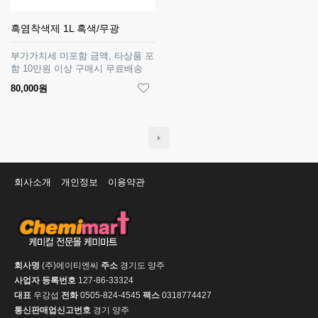
흑염착색제 1L 흑색/무광
부가가치세 미포함 금액, 타상품 포
함 10만원 이상 구매시 무료배송
80,000원
회사소개
개인정보
이용약관
회사명
(주)에이티엔씨
주소
경기도 양주
사업자 등록번호
127-86-33324
대표
우강섭
전화
0505-824-4545
팩스
0318774427
통신판매업신고번호
경기 양주