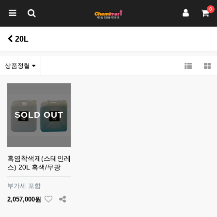
0
20L
상품정렬
SOLD OUT
흑염착색제(스테인레
스) 20L 흑색/무광
부가세 포함
2,057,000원