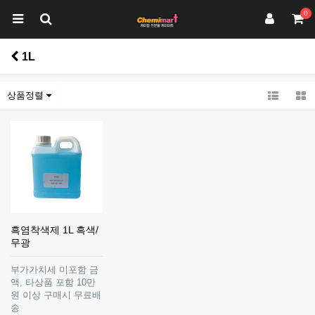
0
1L
상품정렬
흑염착색제 1L 흑색/
무광
부가가치세 미포함 금
액, 타상품 포함 10만
원 이상 구매시 무료배
송