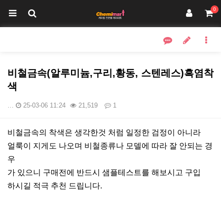
0
비철금속(알루미늄,구리,황동, 스텐레스)흑염착
색
…
25-03-06 11:24
21,519
1
본문
비철금속의 착색은 생각한것 처럼 일정한 검정이 아니라
얼룩이 지게도 나오며 비철종류나 모델에 따라 잘 안되는 경
우
가 있으니 구매전에 반드시 샘플테스트를 해보시고 구입
하시길 적극 추천 드립니다.