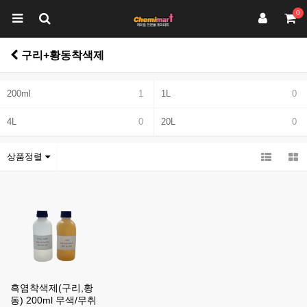
0
구리+황동착색제
200ml
1
1L
0
4L
0
20L
0
상품정렬
흑염착색제(구리,황
동) 200ml 무색/무취