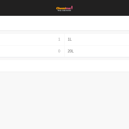
1
1L
0
20L