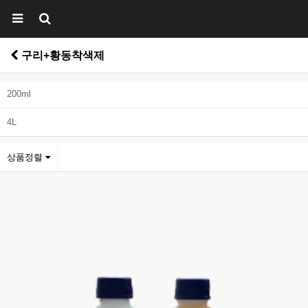
구리+황동착색제
200ml
4L
상품정렬